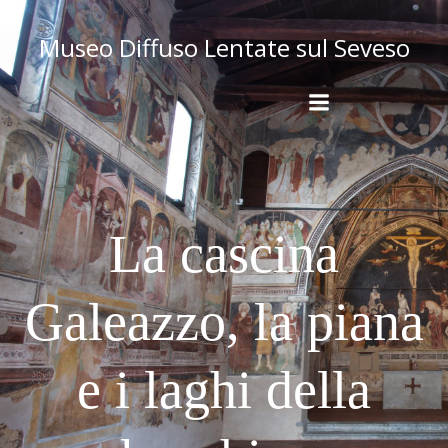
Museo Diffuso Lentate sul Seveso
La cascina
Galeazzo, la piana
e i laghi della